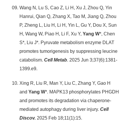
Wang N, Lu S, Cao Z, Li H, Xu J, Zhou Q, Yin
Hanrui, Qian Q, Zhang X, Tao M, Jiang Q, Zhou
P, Zheng L, Liu H, Li H, Yin L, Gu Y, Dou X, Sun
H, Wang W, Piao H, Li F, Xu Y,
Yang W
*, Chen
S*, Liu J*. Pyruvate metabolism enzyme DLAT
promotes tumorigenesis by suppressing leucine
catabolism.
Cell Metab
. 2025 Jun 3;37(6):1381-
1399.e9.
Xing R, Liu R, Man Y, Liu C, Zhang Y, Gao H
and
Yang W
*. MAPK13 phosphorylates PHGDH
and promotes its degradation via chaperone-
mediated autophagy during liver injury.
Cell
Discov.
2025 Feb 18;11(1):15.