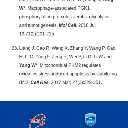
W*
. Macrophage-associated PGK1
phosphorylation promotes aerobic glycolysis
and tumorigenesis.
Mol Cell
, 2018 Jul
19;71(2):201-215
Liang J, Cao R, Wang X, Zhang Y, Wang P, Gao
H, Li C, Yang F, Zeng R, Wei P, Li D, Li W and
Yang W
*. Mitochondrial PKM2 regulates
oxidative stress-induced apoptosis by stabilizing
Bcl2.
Cell Res
, 2017 Mar; 27(3):329-351.