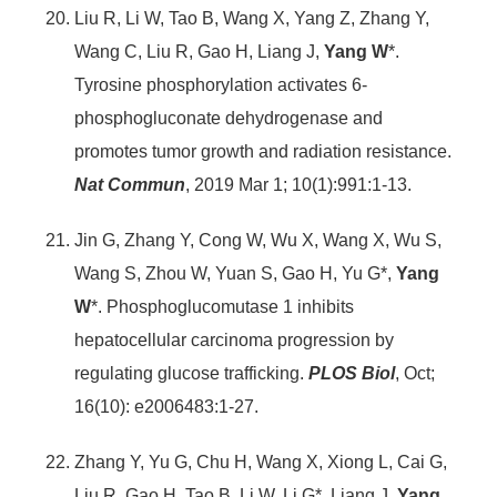
Liu R, Li W, Tao B, Wang X, Yang Z, Zhang Y,
Wang C, Liu R, Gao H, Liang J,
Yang W
*.
Tyrosine phosphorylation activates 6-
phosphogluconate dehydrogenase and
promotes tumor growth and radiation resistance.
Nat Commun
, 2019 Mar 1; 10(1):991:1-13.
Jin G, Zhang Y, Cong W, Wu X, Wang X, Wu S,
Wang S, Zhou W, Yuan S, Gao H, Yu G*,
Yang
W
*. Phosphoglucomutase 1 inhibits
hepatocellular carcinoma progression by
regulating glucose trafficking.
PLOS Biol
, Oct;
16(10): e2006483:1-27.
Zhang Y, Yu G, Chu H, Wang X, Xiong L, Cai G,
Liu R, Gao H, Tao B, Li W, Li G*, Liang J,
Yang