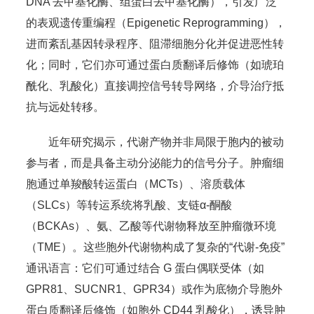
DNA 去甲基化酶、组蛋白去甲基化酶），引发广泛
的表观遗传重编程（Epigenetic Reprogramming），
进而紊乱基因转录程序、阻滞细胞分化并促进恶性转
化；同时，它们亦可通过蛋白质翻译后修饰（如琥珀
酰化、乳酸化）直接调控信号转导网络，介导治疗抵
抗与远处转移。
近年研究揭示，代谢产物并非局限于胞内的被动
参与者，而是具备主动分泌能力的信号分子。肿瘤细
胞通过单羧酸转运蛋白（MCTs）、溶质载体
（SLCs）等转运系统将乳酸、支链α-酮酸
（BCKAs）、氨、乙酸等代谢物释放至肿瘤微环境
（TME）。这些胞外代谢物构成了复杂的“代谢-免疫”
通讯语言：它们可通过结合 G 蛋白偶联受体（如
GPR81、SUCNR1、GPR34）或作为底物介导胞外
蛋白质翻译后修饰（如胞外 CD44 乳酸化），诱导肿