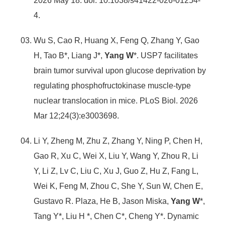
2026 May 18. doi: 10.1038/s41422-026-01254-
4.
Wu S, Cao R, Huang X, Feng Q, Zhang Y, Gao
H, Tao B*, Liang J*,
Yang W
*. USP7 facilitates
brain tumor survival upon glucose deprivation by
regulating phosphofructokinase muscle-type
nuclear translocation in mice. PLoS Biol. 2026
Mar 12;24(3):e3003698.
Li Y, Zheng M, Zhu Z, Zhang Y, Ning P, Chen H,
Gao R, Xu C, Wei X, Liu Y, Wang Y, Zhou R, Li
Y, Li Z, Lv C, Liu C, Xu J, Guo Z, Hu Z, Fang L,
Wei K, Feng M, Zhou C, She Y, Sun W, Chen E,
Gustavo R. Plaza, He B, Jason Miska,
Yang W
*,
Tang Y*, Liu H *, Chen C*, Cheng Y*. Dynamic