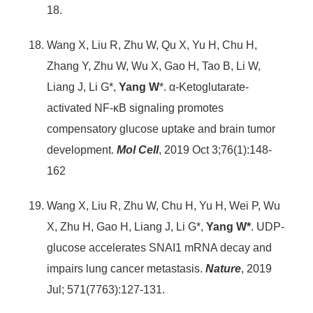
18.
Wang X, Liu R, Zhu W, Qu X, Yu H, Chu H,
Zhang Y, Zhu W, Wu X, Gao H, Tao B, Li W,
Liang J, Li G*,
Yang W
*. α-Ketoglutarate-
activated NF-κB signaling promotes
compensatory glucose uptake and brain tumor
development.
Mol Cell
, 2019 Oct 3;76(1):148-
162
Wang X, Liu R, Zhu W, Chu H, Yu H, Wei P, Wu
X, Zhu H, Gao H, Liang J, Li G*,
Yang W*
. UDP-
glucose accelerates SNAI1 mRNA decay and
impairs lung cancer metastasis.
Nature
, 2019
Jul; 571(7763):127-131.