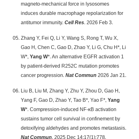
magneto-mechanical force in lysosomes
induces durable macrophage repolarization for
antitumor immunity.
Cell Res
. 2026 Feb 3.
Zhang Y, Fei Q, Li Y, Wang S, Rong T, Wu X,
Gao H, Chen C, Gao D, Zhao Y, Li G, Chu H*, Li
W*,
Yang W
*. An alternative EGFR activation 1
by patient-derived R252C mutation promotes
cancer progression.
Nat Commun
2026 Jan 21.
Liu B, Liu M, Zhang Y, Zhu Y, Zhou D, Gao H,
Yang F, Gao D, Zhao Y, Tao B*, Yao F*,
Yang
W
*. Compression-induced NF-κB activation
sustains tumor cell survival in confinement by
detoxifying aldehydes and promotes metastasis.
Nat Commun
. 2025 Dec 14;17(1):778.