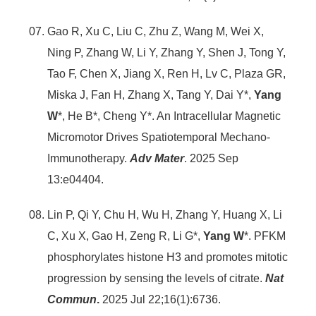
Gao R, Xu C, Liu C, Zhu Z, Wang M, Wei X,
Ning P, Zhang W, Li Y, Zhang Y, Shen J, Tong Y,
Tao F, Chen X, Jiang X, Ren H, Lv C, Plaza GR,
Miska J, Fan H, Zhang X, Tang Y, Dai Y*,
Yang
W
*, He B*, Cheng Y*. An Intracellular Magnetic
Micromotor Drives Spatiotemporal Mechano-
Immunotherapy.
Adv Mater
. 2025 Sep
13:e04404.
Lin P, Qi Y, Chu H, Wu H, Zhang Y, Huang X, Li
C, Xu X, Gao H, Zeng R, Li G*,
Yang W
*. PFKM
phosphorylates histone H3 and promotes mitotic
progression by sensing the levels of citrate.
Nat
Commun
.
2025 Jul 22;16(1):6736.