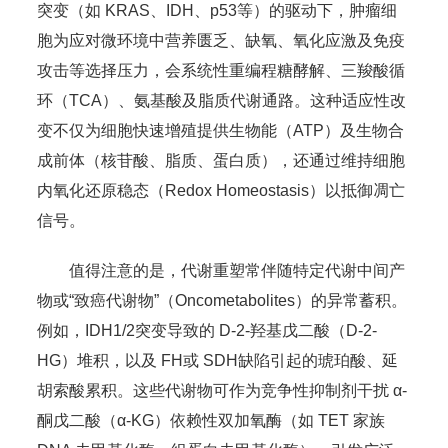
突变（如 KRAS、IDH、p53等）的驱动下，肿瘤细
胞为应对微环境中营养匮乏、缺氧、氧化应激及免疫
攻击等选择压力，会系统性重编程糖酵解、三羧酸循
环（TCA）、氨基酸及脂质代谢通路。这种适应性改
变不仅为细胞快速增殖提供生物能（ATP）及生物合
成前体（核苷酸、脂质、蛋白质），还通过维持细胞
内氧化还原稳态（Redox Homeostasis）以抵御凋亡
信号。
值得注意的是，代谢重塑常伴随特定代谢中间产
物或“致癌代谢物”（Oncometabolites）的异常蓄积。
例如，IDH1/2突变导致的 D-2-羟基戊二酸（D-2-
HG）堆积，以及 FH或 SDH缺陷引起的琥珀酸、延
胡索酸累积。这些代谢物可作为竞争性抑制剂干扰 α-
酮戊二酸（α-KG）依赖性双加氧酶（如 TET 家族