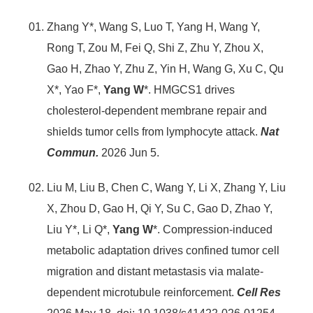
Zhang Y*, Wang S, Luo T, Yang H, Wang Y,
Rong T, Zou M, Fei Q, Shi Z, Zhu Y, Zhou X,
Gao H, Zhao Y, Zhu Z, Yin H, Wang G, Xu C, Qu
X*, Yao F*,
Yang
W
*. HMGCS1 drives
cholesterol-dependent membrane repair and
shields tumor cells from lymphocyte attack.
Nat
Commun.
2026 Jun 5.
Liu M, Liu B, Chen C, Wang Y, Li X, Zhang Y, Liu
X, Zhou D, Gao H, Qi Y, Su C, Gao D, Zhao Y,
Liu Y*, Li Q*,
Yang W
*. Compression-induced
metabolic adaptation drives confined tumor cell
migration and distant metastasis via malate-
dependent microtubule reinforcement.
Cell Res