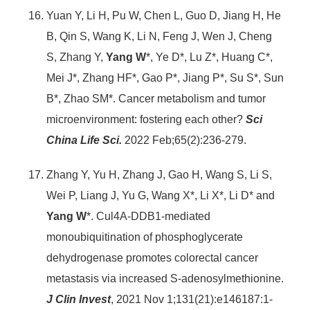
Yuan Y, Li H, Pu W, Chen L, Guo D, Jiang H, He
B, Qin S, Wang K, Li N, Feng J, Wen J, Cheng
S, Zhang Y,
Yang W
*, Ye D*, Lu Z*, Huang C*,
Mei J*, Zhang HF*, Gao P*, Jiang P*, Su S*, Sun
B*, Zhao SM*. Cancer metabolism and tumor
microenvironment: fostering each other?
Sci
China Life Sci.
2022 Feb;65(2):236-279.
Zhang Y, Yu H, Zhang J, Gao H, Wang S, Li S,
Wei P, Liang J, Yu G, Wang X*, Li X*, Li D* and
Yang W
*. Cul4A-DDB1-mediated
monoubiquitination of phosphoglycerate
dehydrogenase promotes colorectal cancer
metastasis via increased S-adenosylmethionine.
J Clin Invest
, 2021 Nov 1;131(21):e146187:1-