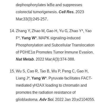
dephosphorylates IκBα and suppresses
colorectal tumorigenesis.
Cell Res.
2023
Mar;33(3):245-257.
Zhang Y, Zhao M, Gao H, Yu G, Zhao Y*, Yao
F*,
Yang W
*. MAPK signaling-induced
Phosphorylation and Subcellular Translocation
of PDHE1α Promotes Tumor Immune Evasion.
Nat Metab
. 2022 Mar;4(3):374-388.
Wu S, Cao R, Tao B, Wu P, Peng C, Gao H,
Liang J*,
Yang W
*. Pyruvate facilitates FACT-
mediated γH2AX loading to chromatin and
promotes the radiation resistance of
glioblastoma.
Adv Sci
. 2022 Jan 20;e2104055.