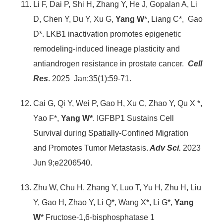
Li F, Dai P, Shi H, Zhang Y, He J, Gopalan A, Li
D, Chen Y, Du Y, Xu G,
Yang W
*, Liang C*, Gao
D*. LKB1 inactivation promotes epigenetic
remodeling-induced lineage plasticity and
antiandrogen resistance in prostate cancer.
Cell
Res
. 2025 Jan;35(1):59-71.
Cai G, Qi Y, Wei P, Gao H, Xu C, Zhao Y, Qu X *,
Yao F*,
Yang W*
. IGFBP1 Sustains Cell
Survival during Spatially-Confined Migration
and Promotes Tumor Metastasis.
Adv Sci.
2023
Jun 9;e2206540.
Zhu W, Chu H, Zhang Y, Luo T, Yu H, Zhu H, Liu
Y, Gao H, Zhao Y, Li Q*, Wang X*, Li G*,
Yang
W
* Fructose-1,6-bisphosphatase 1