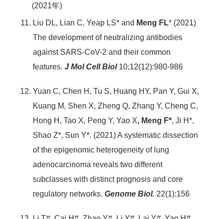
(2021年)
Liu DL, Lian C, Yeap LS* and
Meng FL
*
(2021)
The development of neutralizing antibodies
against SARS-CoV-2 and their common
features.
J Mol Cell Biol
10;12(12):980-986
Yuan C, Chen H, Tu S, Huang HY, Pan Y, Gui X,
Kuang M, Shen X, Zheng Q, Zhang Y, Cheng C,
Hong H, Tao X, Peng Y, Yao X
, Meng F*
, Ji H*,
Shao Z*, Sun Y*. (2021) A systematic dissection
of the epigenomic heterogeneity of lung
adenocarcinoma reveals two different
subclasses with distinct prognosis and core
regulatory networks.
Genome Biol.
22(1):156
Li T#, Cai H#, Zhao Y#, Li Y#, Lai Y#, Yao H#,