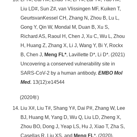
Liu LD#, Sun Z#, van Vlissingen MF, Kuiken T,
GeurtsvanKessel CH, Zhang N, Zhou B, Lu L,
Gong Y, Qin W, Mondal M, Duan B, Xu S,
Richard AS, Raoul H, Chen J, Xu C, Wu L, Zhou
H, Huang Z, Zhang X, Li J, Wang Y, Bi Y, Rockx
B, Chen J,
Meng FL*
, Lavillette D*, Li D*. (2021)
Uncovering a conserved vulnerability site in
SARS-CoV-2 by a human antibody.
EMBO Mol
Med.
13(12):e14544
(2020年)
Liu X#, Liu T#, Shang Y#, Dai P#, Zhang W, Lee
BJ, Huang M, Yang D, Wu Q, Liu LD, Zheng X,
Zhou BO, Dong J, Yeap LS, Hu J, Xiao T, Zha S,
Casellas R, Liu XS, and
Meng FL
*
.
(2020).