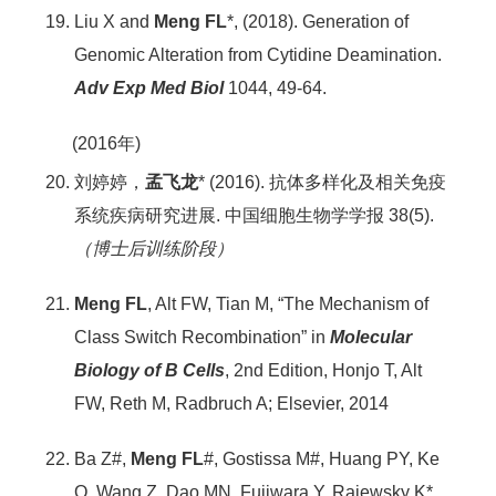
Liu X and
Meng FL
*, (2018). Generation of
Genomic Alteration from Cytidine Deamination.
Adv Exp Med Biol
1044, 49-64.
(2016年)
刘婷婷，
孟飞龙
*
(2016). 抗体多样化及相关免疫
系统疾病研究进展. 中国细胞生物学学报 38(5).
（博士后训练阶段）
Meng FL
, Alt FW, Tian M, “The Mechanism of
Class Switch Recombination” in
Molecular
Biology of B Cells
, 2nd Edition, Honjo T, Alt
FW, Reth M, Radbruch A; Elsevier, 2014
Ba Z#,
Meng FL
#, Gostissa M#, Huang PY, Ke
Q, Wang Z, Dao MN, Fujiwara Y, Rajewsky K*,