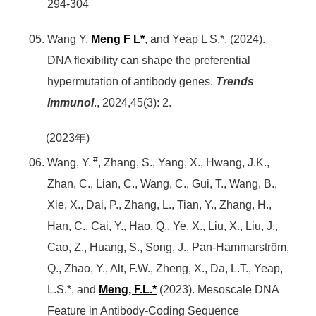
294-304
Wang Y,
Meng F L*
, and Yeap L S.*, (2024).
DNA flexibility can shape the preferential
hypermutation of antibody genes.
Trends
Immunol
., 2024,45(3): 2.
(2023年)
#
Wang, Y.
, Zhang, S., Yang, X., Hwang, J.K.,
Zhan, C., Lian, C., Wang, C., Gui, T., Wang, B.,
Xie, X., Dai, P., Zhang, L., Tian, Y., Zhang, H.,
Han, C., Cai, Y., Hao, Q., Ye, X., Liu, X., Liu, J.,
Cao, Z., Huang, S., Song, J., Pan-Hammarström,
Q., Zhao, Y., Alt, F.W., Zheng, X., Da, L.T., Yeap,
L.S.*, and
Meng, F.L.*
(2023). Mesoscale DNA
Feature in Antibody-Coding Sequence