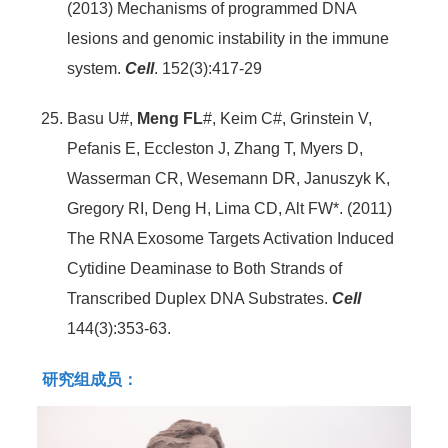
(2013) Mechanisms of programmed DNA
lesions and genomic instability in the immune
system.
Cell
. 152(3):417-29
Basu U#,
Meng FL
#, Keim C#, Grinstein V,
Pefanis E, Eccleston J, Zhang T, Myers D,
Wasserman CR, Wesemann DR, Januszyk K,
Gregory RI, Deng H, Lima CD, Alt FW*. (2011)
The RNA Exosome Targets Activation Induced
Cytidine Deaminase to Both Strands of
Transcribed Duplex DNA Substrates.
Cell
144(3):353-63.
研究组成员：