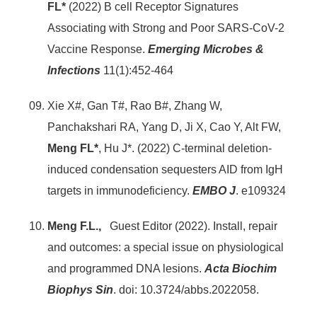
FL*
(2022) B cell Receptor Signatures
Associating with Strong and Poor SARS-CoV-2
Vaccine Response.
Emerging Microbes &
Infections
11(1):452-464
Xie X#, Gan T#, Rao B#, Zhang W,
Panchakshari RA, Yang D, Ji X, Cao Y, Alt FW,
Meng FL*
, Hu J*. (2022) C-terminal deletion-
induced condensation sequesters AID from IgH
targets in immunodeficiency.
EMBO J
. e109324
Meng F.L.,
Guest Editor (2022). Install, repair
and outcomes: a special issue on physiological
and programmed DNA lesions.
Acta Biochim
Biophys Sin
. doi: 10.3724/abbs.2022058.