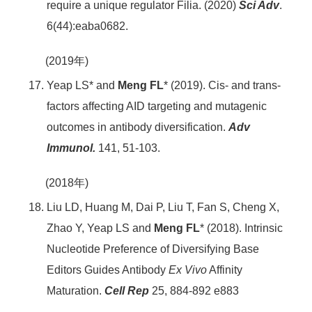
require a unique regulator Filia. (2020)
Sci Adv
.
6(44):eaba0682.
(2019年)
Yeap LS* and
Meng FL
*
(2019). Cis- and trans-
factors affecting AID targeting and mutagenic
outcomes in antibody diversification.
Adv
Immunol.
141, 51-103.
(2018年)
Liu LD, Huang M, Dai P, Liu T, Fan S, Cheng X,
Zhao Y, Yeap LS and
Meng FL
*
(2018). Intrinsic
Nucleotide Preference of Diversifying Base
Editors Guides Antibody
Ex Vivo
Affinity
Maturation.
Cell Rep
25, 884-892 e883