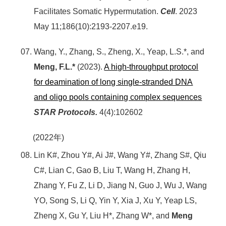
Facilitates Somatic Hypermutation.
Cell
. 2023
May 11;186(10):2193-2207.e19.
Wang, Y., Zhang, S., Zheng, X., Yeap, L.S.*, and
Meng, F.L.*
(2023).
A high-throughput protocol
for deamination of long single-stranded DNA
and oligo pools containing complex sequences
STAR Protocols.
4(4):102602
(2022年)
Lin K#, Zhou Y#, Ai J#, Wang Y#, Zhang S#, Qiu
C#, Lian C, Gao B, Liu T, Wang H, Zhang H,
Zhang Y, Fu Z, Li D, Jiang N, Guo J, Wu J, Wang
YO, Song S, Li Q, Yin Y, Xia J, Xu Y, Yeap LS,
Zheng X, Gu Y, Liu H*, Zhang W*, and
Meng