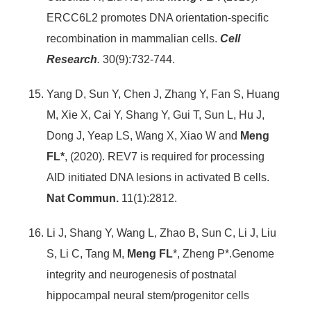
ERCC6L2 promotes DNA orientation-specific
recombination in mammalian cells.
Cell
Research
.
30(9):732-744.
Yang D, Sun Y, Chen J, Zhang Y, Fan S, Huang
M, Xie X, Cai Y, Shang Y, Gui T, Sun L, Hu J,
Dong J, Yeap LS, Wang X, Xiao W and
Meng
FL*
, (2020). REV7 is required for processing
AID initiated DNA lesions in activated B cells.
Nat Commun.
11(1):2812.
Li J, Shang Y, Wang L, Zhao B, Sun C, Li J, Liu
S, Li C, Tang M,
Meng FL
*, Zheng P*.Genome
integrity and neurogenesis of postnatal
hippocampal neural stem/progenitor cells