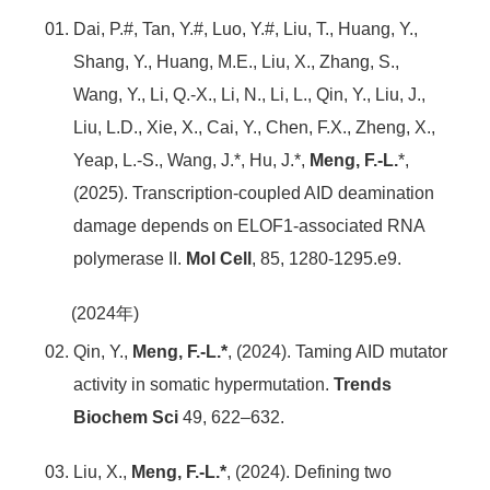
Dai, P.#, Tan, Y.#, Luo, Y.#, Liu, T., Huang, Y.,
Shang, Y., Huang, M.E., Liu, X., Zhang, S.,
Wang, Y., Li, Q.-X., Li, N., Li, L., Qin, Y., Liu, J.,
Liu, L.D., Xie, X., Cai, Y., Chen, F.X., Zheng, X.,
Yeap, L.-S., Wang, J.*, Hu, J.*,
Meng, F.-L.
*,
(2025). Transcription-coupled AID deamination
damage depends on ELOF1-associated RNA
polymerase II.
Mol Cell
, 85, 1280-1295.e9.
(2024年)
Qin, Y.,
Meng, F.-L.*
, (2024). Taming AID mutator
activity in somatic hypermutation.
Trends
Biochem Sci
49, 622–632.
Liu, X.,
Meng, F.-L.*
, (2024). Defining two