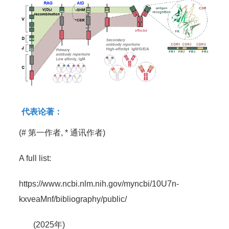
代表论著：
(# 第一作者, * 通讯作者)
A full list:
https://www.ncbi.nlm.nih.gov/myncbi/10U7n-
kxveaMnf/bibliography/public/
(2025年)