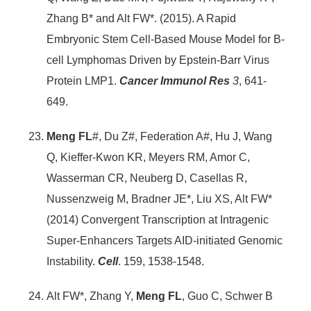
Zhang B* and Alt FW*. (2015). A Rapid
Embryonic Stem Cell-Based Mouse Model for B-
cell Lymphomas Driven by Epstein-Barr Virus
Protein LMP1.
Cancer Immunol Res
3
, 641-
649.
Meng FL
#, Du Z#, Federation A#, Hu J, Wang
Q, Kieffer-Kwon KR, Meyers RM, Amor C,
Wasserman CR, Neuberg D, Casellas R,
Nussenzweig M, Bradner JE*, Liu XS, Alt FW*
(2014) Convergent Transcription at Intragenic
Super-Enhancers Targets AID-initiated Genomic
Instability.
Cell
. 159, 1538-1548.
Alt FW*, Zhang Y,
Meng FL
, Guo C, Schwer B