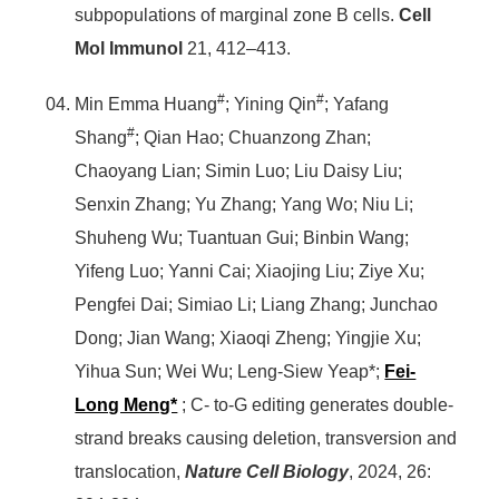
subpopulations of marginal zone B cells.
Cell
Mol Immunol
21, 412–413.
#
#
Min Emma Huang
; Yining Qin
; Yafang
#
Shang
; Qian Hao; Chuanzong Zhan;
Chaoyang Lian; Simin Luo; Liu Daisy Liu;
Senxin Zhang; Yu Zhang; Yang Wo; Niu Li;
Shuheng Wu; Tuantuan Gui; Binbin Wang;
Yifeng Luo; Yanni Cai; Xiaojing Liu; Ziye Xu;
Pengfei Dai; Simiao Li; Liang Zhang; Junchao
Dong; Jian Wang; Xiaoqi Zheng; Yingjie Xu;
Yihua Sun; Wei Wu; Leng-Siew Yeap*;
Fei-
Long Meng*
; C- to-G editing generates double-
strand breaks causing deletion, transversion and
translocation,
Nature Cell Biology
, 2024, 26: